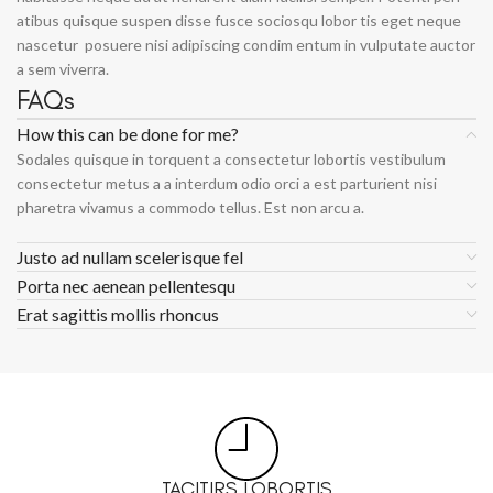
atibus quisque suspen disse fusce sociosqu lobor tis eget neque
nascetur posuere nisi adipiscing condim entum in vulputate auctor
a sem viverra.
FAQs
How this can be done for me?
Sodales quisque in torquent a consectetur lobortis vestibulum
consectetur metus a a interdum odio orci a est parturient nisi
pharetra vivamus a commodo tellus. Est non arcu a.
Justo ad nullam scelerisque fel
Porta nec aenean pellentesqu
Erat sagittis mollis rhoncus
TACITIRS LOBORTIS