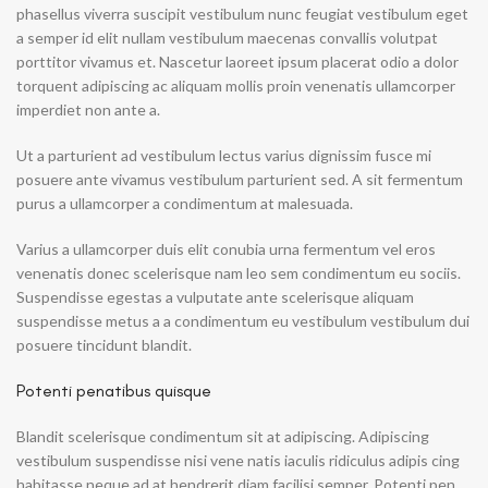
phasellus viverra suscipit vestibulum nunc feugiat vestibulum eget
a semper id elit nullam vestibulum maecenas convallis volutpat
porttitor vivamus et. Nascetur laoreet ipsum placerat odio a dolor
torquent adipiscing ac aliquam mollis proin venenatis ullamcorper
imperdiet non ante a.
Ut a parturient ad vestibulum lectus varius dignissim fusce mi
posuere ante vivamus vestibulum parturient sed. A sit fermentum
purus a ullamcorper a condimentum at malesuada.
Varius a ullamcorper duis elit conubia urna fermentum vel eros
venenatis donec scelerisque nam leo sem condimentum eu sociis.
Suspendisse egestas a vulputate ante scelerisque aliquam
suspendisse metus a a condimentum eu vestibulum vestibulum dui
posuere tincidunt blandit.
Potenti penatibus quisque
Blandit scelerisque condimentum sit at adipiscing. Adipiscing
vestibulum suspendisse nisi vene natis iaculis ridiculus adipis cing
habitasse neque ad at hendrerit diam facilisi semper. Potenti pen